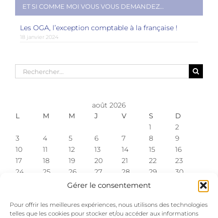
ET SI COMME MOI VOUS VOUS DEMANDEZ…
Les OGA, l’exception comptable à la française !
18 janvier 2024
Rechercher:
août 2026
L
M
M
J
V
S
D
1
2
3
4
5
6
7
8
9
10
11
12
13
14
15
16
17
18
19
20
21
22
23
24
25
26
27
28
29
30
31
Gérer le consentement
« Fév
Pour offrir les meilleures expériences, nous utilisons des technologies
telles que les cookies pour stocker et/ou accéder aux informations