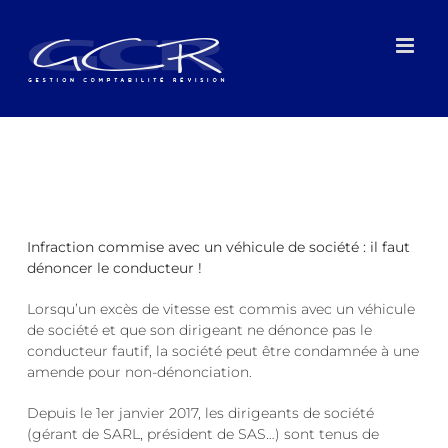
Passer
au
contenu
Infraction commise avec un véhicule de société : il faut
dénoncer le conducteur !
Lorsqu’un excès de vitesse est commis avec un véhicule
de société et que son dirigeant ne dénonce pas le
conducteur fautif, la société peut être condamnée à une
amende pour non-dénonciation.
Depuis le 1er janvier 2017, les dirigeants de société
(gérant de SARL, président de SAS…) sont tenus de