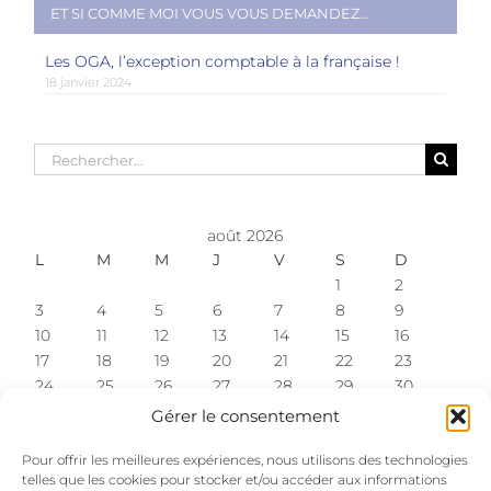
ET SI COMME MOI VOUS VOUS DEMANDEZ…
Les OGA, l’exception comptable à la française !
18 janvier 2024
Rechercher:
août 2026
L
M
M
J
V
S
D
1
2
3
4
5
6
7
8
9
10
11
12
13
14
15
16
17
18
19
20
21
22
23
24
25
26
27
28
29
30
31
Gérer le consentement
« Fév
Pour offrir les meilleures expériences, nous utilisons des technologies
telles que les cookies pour stocker et/ou accéder aux informations